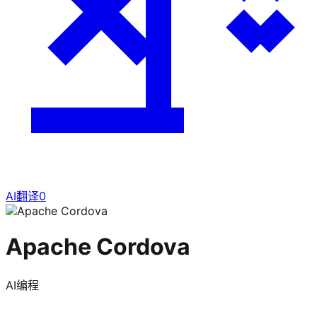
AI翻译
0
Apache Cordova
AI编程