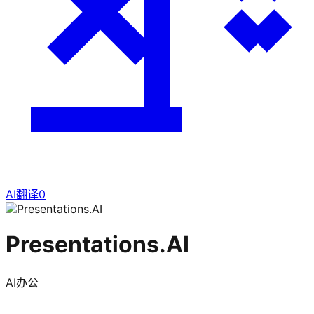
AI翻译
0
Presentations.AI
AI办公